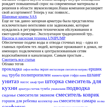
рождает повышенный спрос на современные материалы и
решения в области звукоизоляции.Наша компания расширяет
свой ассортимент! Теперь у нас появилс..
Шаровые краны SAS
Еще не так давно запорная арматура была представлена
исключительно вентилями или задвижками, которые
нуждались в регулярном техническом обслуживании и
ежегодной проверке. Эксплуатация традиционной тру..
Насосы и насосная техника UNIPUMP
Обеспечение подачи воды и отвода сточных вод – одна из
главных проблем тех людей, которые проживают в домах, не
имеющих подключения к централизованным сетям
водоснабжения и канализации. Самым простым ..
Смотреть все статьи
Облако тегов
ершик
прокладка
экран
мойка
сифон
инсталляция
смесители матрикс
шланг
полипропилен
труба
пнд
кран
гофра
манжета
ванна
унитаз
шторка
смеситель для
насос
трап
шкаф
кухни
подводка
тумба
арматура
счетчик
умывальник
смеситель
коврик
смесители эконом
сиденье
смесители самара
горшок для ребенка
коллектор
полка
люк
санфаянс