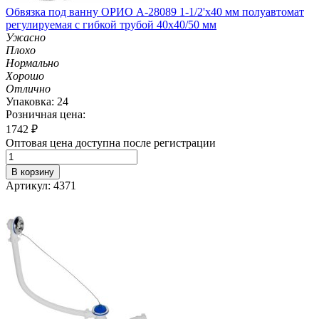
Обвязка под ванну ОРИО А-28089 1-1/2'х40 мм полуавтомат
регулируемая с гибкой трубой 40х40/50 мм
Ужасно
Плохо
Нормально
Хорошо
Отлично
Упаковка: 24
Розничная цена:
1742
₽
Оптовая цена доступна после регистрации
В корзину
Артикул: 4371