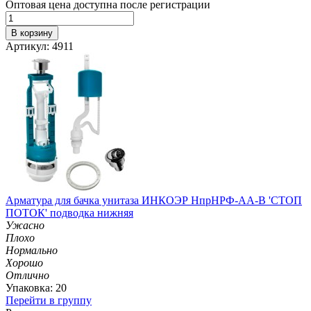
Оптовая цена доступна после регистрации
В корзину
Артикул: 4911
Арматура для бачка унитаза ИНКОЭР НпрНРФ-АА-В 'СТОП
ПОТОК' подводка нижняя
Ужасно
Плохо
Нормально
Хорошо
Отлично
Упаковка: 20
Перейти в группу