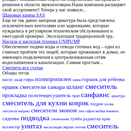
решения в области звукоизоляции.Наша компания расширяет
свой ассортимент! Теперь у нас появилс..
Шаровые краны SAS
Еще не так давно запорная арматура была представлена
исключительно вентилями или задвижками, которые
нуждались в регулярном техническом обслуживании и
ежегодной проверке. Эксплуатация традиционной тру..
Насосы и насосная техника UNIPUMP
Обеспечение подачи воды и отвода сточных вод – одна из
главных проблем тех людей, которые проживают в домах, не
имеющих подключения к централизованным сетям
водоснабжения и канализации. Самым простым ..
Смотреть все статьи
Облако тегов
полипропилен
горшок для ребенка
насос
гофра
шкаф
ванна
смеситель
шланг
ершик
смесители самара
санфаянс
прокладка
полотенцесушитель
трап
арматура
смеситель для кухни
коврик
поддон
полка
смесители эконом
мойка
смесители матрикс
люк
сифон
манжета
подводка
сиденье
тумба
радиатор
кран
умывальник
унитаз
смеситель
экран
коллектор
инсталляция
счетчик