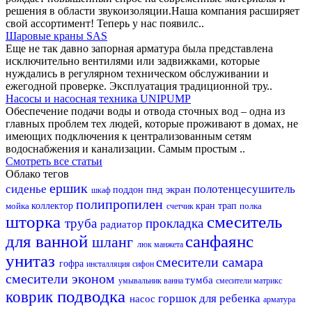
решения в области звукоизоляции.Наша компания расширяет
свой ассортимент! Теперь у нас появилс..
Шаровые краны SAS
Еще не так давно запорная арматура была представлена
исключительно вентилями или задвижками, которые
нуждались в регулярном техническом обслуживании и
ежегодной проверке. Эксплуатация традиционной тру..
Насосы и насосная техника UNIPUMP
Обеспечение подачи воды и отвода сточных вод – одна из
главных проблем тех людей, которые проживают в домах, не
имеющих подключения к централизованным сетям
водоснабжения и канализации. Самым простым ..
Смотреть все статьи
Облако тегов
ершик
сиденье
полотенцесушитель
пнд
экран
поддон
шкаф
полипропилен
мойка
коллектор
кран
трап
полка
счетчик
шторка
смеситель
труба
прокладка
радиатор
для ванной
санфаянс
шланг
люк
манжета
унитаз
смесители самара
гофра
инсталляция
сифон
смесители эконом
тумба
умывальник
ванна
смесители матрикс
подводка
коврик
горшок для ребенка
насос
арматура