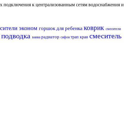
их подключения к централизованным сетям водоснабжения и
коврик
сители эконом
горшок для ребенка
смесители
подводка
смеситель
а
радиатор
трап
кран
ванна
сифон