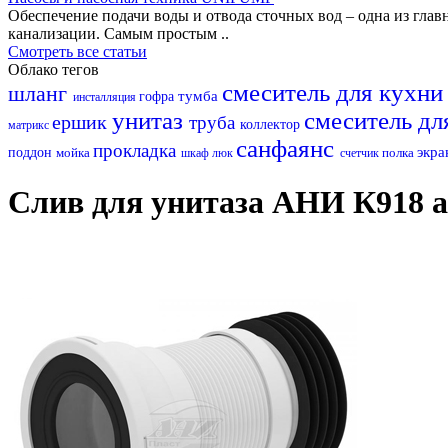
Обеспечение подачи воды и отвода сточных вод – одна из гл
канализации. Самым простым ..
Смотреть все статьи
Облако тегов
смеситель для кухн
шланг
тумба
гофра
инсталляция
унитаз
смеситель дл
ершик
труба
коллектор
матрикс
санфаянс
прокладка
экр
поддон
мойка
полка
шкаф
люк
счетчик
Слив для унитаза АНИ К918 