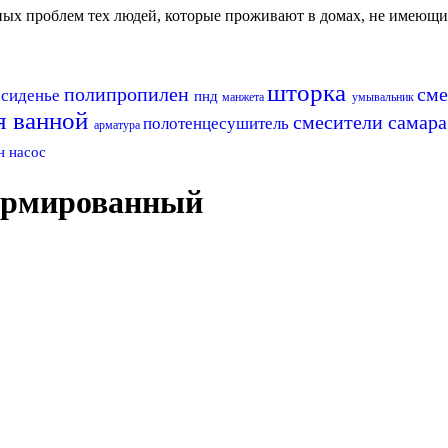
авных проблем тех людей, которые проживают в домах, не имеющ
и
шторка
полипропилен
сме
сиденье
пнд
манжета
умывальник
я ванной
смесители самар
полотенцесушитель
арматура
ан
насос
армированный