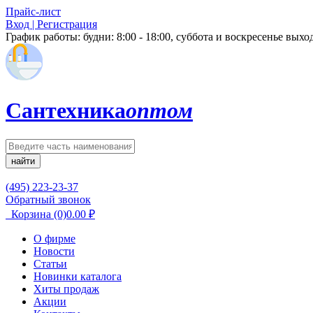
Прайс-лист
Вход | Регистрация
График работы:
будни: 8:00 - 18:00, суббота и воскресенье вых
Сантехника
оптом
найти
(495) 223-23-37
Обратный звонок
Корзина
(0)
0.00
₽
О фирме
Новости
Статьи
Новинки каталога
Хиты продаж
Акции