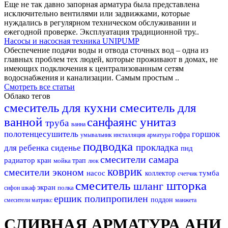
Еще не так давно запорная арматура была представлена
исключительно вентилями или задвижками, которые
нуждались в регулярном техническом обслуживании и
ежегодной проверке. Эксплуатация традиционной тру..
Насосы и насосная техника UNIPUMP
Обеспечение подачи воды и отвода сточных вод – одна из
главных проблем тех людей, которые проживают в домах, не
имеющих подключения к централизованным сетям
водоснабжения и канализации. Самым простым ..
Смотреть все статьи
Облако тегов
смеситель для кухни
смеситель для
ванной
санфаянс
унитаз
труба
ванна
полотенцесушитель
горшок
гофра
умывальник
инсталляция
арматура
подводка
прокладка
для ребенка
сиденье
пнд
смесители самара
радиатор
кран
мойка
трап
люк
коврик
смесители эконом
насос
тумба
коллектор
счетчик
смеситель
шторка
шланг
экран
полка
сифон
шкаф
ершик
полипропилен
поддон
смесители матрикс
манжета
СЛИВНАЯ АРМАТУРА АНИ