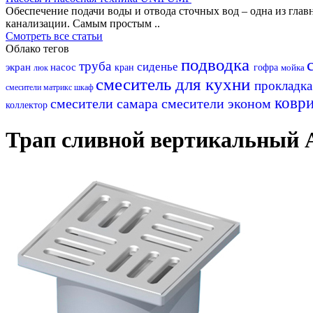
Обеспечение подачи воды и отвода сточных вод – одна из гл
канализации. Самым простым ..
Смотреть все статьи
Облако тегов
подводка
труба
сиденье
экран
насос
кран
гофра
мойка
люк
смеситель для кухни
прокладк
смесители матрикс
шкаф
ковр
смесители самара
смесители эконом
коллектор
Трап сливной вертикальный А