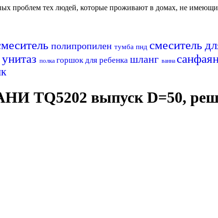
авных проблем тех людей, которые проживают в домах, не имеющ
смеситель
смеситель д
полипропилен
тумба
пнд
унитаз
санфая
шланг
а
горшок для ребенка
полка
ванна
ик
НИ TQ5202 выпуск D=50, решет