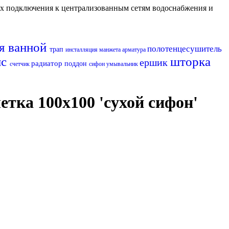
их подключения к централизованным сетям водоснабжения и
ля ванной
полотенцесушитель
трап
инсталляция
манжета
арматура
нс
шторка
ершик
радиатор
поддон
счетчик
сифон
умывальник
ка 100х100 'сухой сифон'