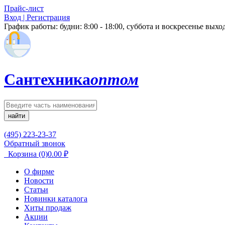
Прайс-лист
Вход | Регистрация
График работы:
будни: 8:00 - 18:00, суббота и воскресенье вых
Сантехника
оптом
найти
(495) 223-23-37
Обратный звонок
Корзина
(0)
0.00
₽
О фирме
Новости
Статьи
Новинки каталога
Хиты продаж
Акции