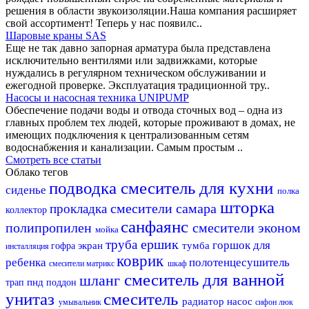
решения в области звукоизоляции.Наша компания расширяет
свой ассортимент! Теперь у нас появилс..
Шаровые краны SAS
Еще не так давно запорная арматура была представлена
исключительно вентилями или задвижками, которые
нуждались в регулярном техническом обслуживании и
ежегодной проверке. Эксплуатация традиционной тру..
Насосы и насосная техника UNIPUMP
Обеспечение подачи воды и отвода сточных вод – одна из
главных проблем тех людей, которые проживают в домах, не
имеющих подключения к централизованным сетям
водоснабжения и канализации. Самым простым ..
Смотреть все статьи
Облако тегов
подводка
смеситель для кухни
сиденье
полка
шторка
смесители самара
прокладка
коллектор
санфаянс
полипропилен
смесители эконом
мойка
ершик
труба
горшок для
экран
тумба
гофра
инсталляция
коврик
ребенка
полотенцесушитель
смесители матрикс
шкаф
смеситель для ванной
шланг
пнд
трап
поддон
унитаз
смеситель
радиатор
насос
умывальник
сифон
люк