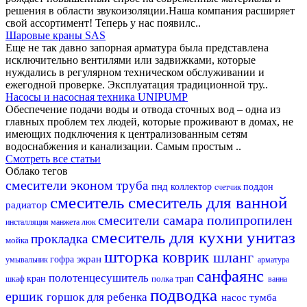
решения в области звукоизоляции.Наша компания расширяет
свой ассортимент! Теперь у нас появилс..
Шаровые краны SAS
Еще не так давно запорная арматура была представлена
исключительно вентилями или задвижками, которые
нуждались в регулярном техническом обслуживании и
ежегодной проверке. Эксплуатация традиционной тру..
Насосы и насосная техника UNIPUMP
Обеспечение подачи воды и отвода сточных вод – одна из
главных проблем тех людей, которые проживают в домах, не
имеющих подключения к централизованным сетям
водоснабжения и канализации. Самым простым ..
Смотреть все статьи
Облако тегов
смесители эконом
труба
пнд
коллектор
поддон
счетчик
смеситель
смеситель для ванной
радиатор
смесители самара
полипропилен
инсталляция
манжета
люк
смеситель для кухни
унитаз
прокладка
мойка
шторка
коврик
шланг
экран
гофра
умывальник
арматура
санфаянс
полотенцесушитель
кран
полка
трап
шкаф
ванна
подводка
ершик
горшок для ребенка
насос
тумба