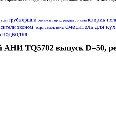
коврик
ершик
пол
труба
радиатор
трап
а
смесители матрикс
ванна
смеситель для ку
есители эконом
гофра
полка
манжета
подводка
а
 АНИ TQ5702 выпуск D=50, реш