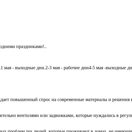
одними праздниками!..
мая - выходные дни.2-3 мая - рабочие дни4-5 мая -выходные дни6
дает повышенный спрос на современные материалы и решения в
чительно вентилями или задвижками, которые нуждались в регу
авных проблем тех людей, которые проживают в домах, не имеющ