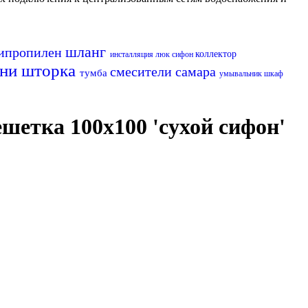
шланг
ипропилен
коллектор
инсталляция
люк
сифон
хни
шторка
смесители самара
тумба
умывальник
шкаф
етка 100х100 'сухой сифон'