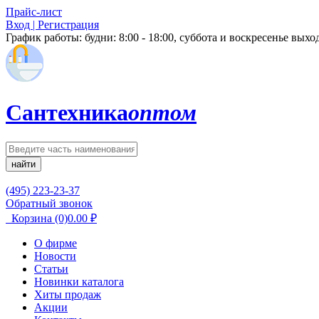
Прайс-лист
Вход | Регистрация
График работы:
будни: 8:00 - 18:00, суббота и воскресенье вых
Сантехника
оптом
найти
(495) 223-23-37
Обратный звонок
Корзина
(0)
0.00
₽
О фирме
Новости
Статьи
Новинки каталога
Хиты продаж
Акции