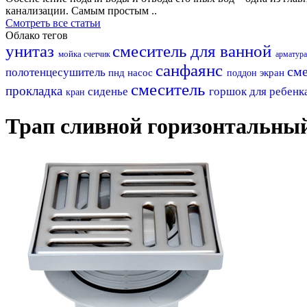
канализации. Самым простым ..
Смотреть все статьи
Облако тегов
унитаз
смеситель для ванной
мойка
счетчик
арматур
санфаянс
см
полотенцесушитель
пнд
насос
экран
поддон
смеситель
прокладка
сиденье
горшок для ребенк
кран
Трап сливной горизонтальный