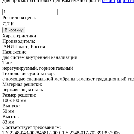
Для просмотра оптовых цен Вам нужно пройти
регистрацию и
Розничная цена:
717
₽
В корзину
Характеристики
Производитель:
'АНИ Пласт', Россия
Назначение:
для систем внутренней канализации
Тип:
нерегулируемый, горизонтальный
Технология сухой затвор:
с помощью специальной мембраны заменяет традиционный гидр
Материал решетки:
нержавеющая сталь
Размер решетки:
100х100 мм
Выпуск:
50 мм
Высота:
83 мм
Соответствует требованиям:
ТУ 2248-043-00284581-2000, ТУ 2248-017-70239139-2006