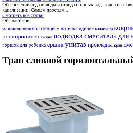
Обеспечение подачи воды и отвода сточных вод – одна из гл
канализации. Самым простым ..
Смотреть все статьи
Облако тегов
коври
полотенцесушитель
сиденье
коллектор
умывальник
сифон
подводка
смеситель для
полипропилен
счетчик
унитаз
ершик
сме
прокладка
горшок для ребенка
кран
Трап сливной горизонтальный