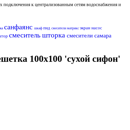
их подключения к централизованным сетям водоснабжения и
санфаянс
пнд
экран
насос
ка
шкаф
смесители матрикс
смеситель
шторка
смесители самара
атор
етка 100х100 'сухой сифон'