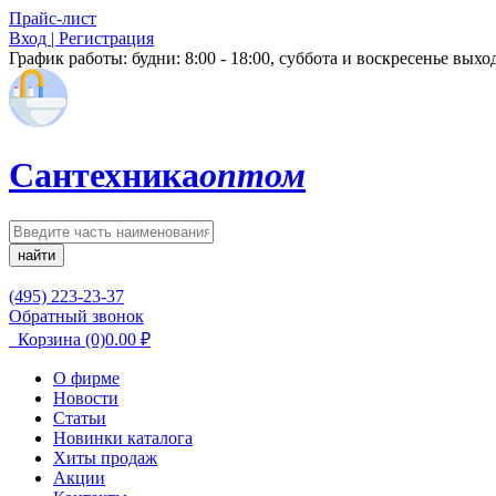
Прайс-лист
Вход | Регистрация
График работы:
будни: 8:00 - 18:00, суббота и воскресенье вых
Сантехника
оптом
найти
(495) 223-23-37
Обратный звонок
Корзина
(0)
0.00
₽
О фирме
Новости
Статьи
Новинки каталога
Хиты продаж
Акции