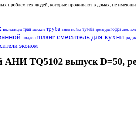
авных проблем тех людей, которые проживают в домах, не имеющ
к
труба
тумба
трап
мойка
гофра
пол
инсталляция
манжета
ванна
арматура
люк
 ванной
смеситель для кухни
шланг
ради
поддон
сители эконом
 АНИ TQ5102 выпуск D=50, реш