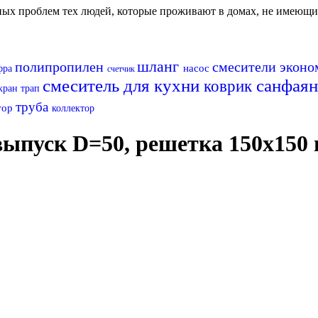
авных проблем тех людей, которые проживают в домах, не имеющ
шланг
полипропилен
смесители экон
насос
фра
счетчик
смеситель для кухни
санфая
коврик
кран
трап
труба
тор
коллектор
ыпуск D=50, решетка 150х150