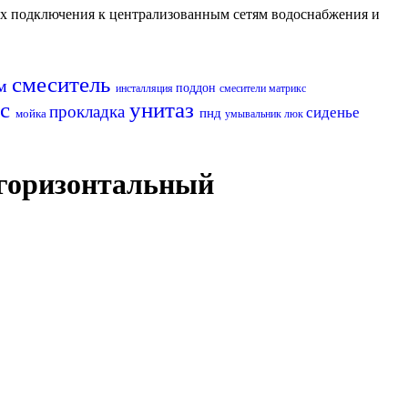
их подключения к централизованным сетям водоснабжения и
смеситель
ом
поддон
инсталляция
смесители матрикс
нс
унитаз
прокладка
сиденье
пнд
мойка
умывальник
люк
 горизонтальный