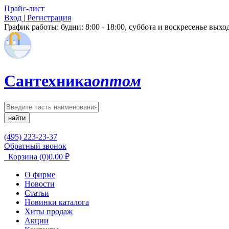
Прайс-лист
Вход | Регистрация
График работы:
будни: 8:00 - 18:00, суббота и воскресенье вых
Сантехника
оптом
найти
(495) 223-23-37
Обратный звонок
Корзина
(0)
0.00
₽
О фирме
Новости
Статьи
Новинки каталога
Хиты продаж
Акции