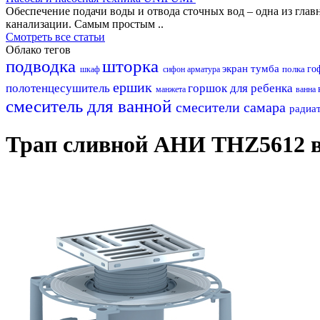
Обеспечение подачи воды и отвода сточных вод – одна из гл
канализации. Самым простым ..
Смотреть все статьи
Облако тегов
подводка
шторка
экран
тумба
полка
го
шкаф
сифон
арматура
ершик
полотенцесушитель
горшок для ребенка
манжета
ванна
смеситель для ванной
смесители самара
радиа
Трап сливной АНИ THZ5612 в