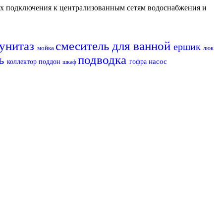
их подключения к централизованным сетям водоснабжения и
унитаз
смеситель для ванной
ершик
мойка
люк
ль
подводка
насос
коллектор
поддон
гофра
шкаф