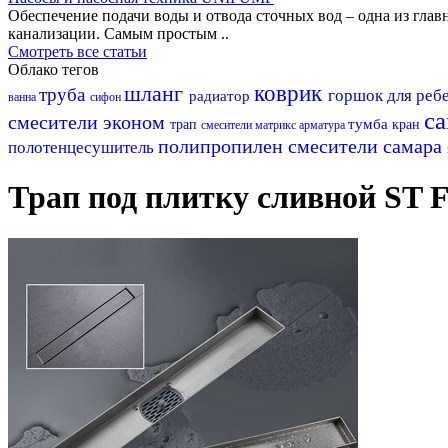
Обеспечение подачи воды и отвода сточных вод – одна из гл
канализации. Самым простым ..
Смотреть все статьи
Облако тегов
шланг
коврик
труба
горшок для реб
радиатор
ванна
сифон
с
смесители эконом
тумба
трап
кран
смесители матрикс
арматура
полипропилен
смесители самара
полотенцесушитель
Трап под плитку сливной ST 