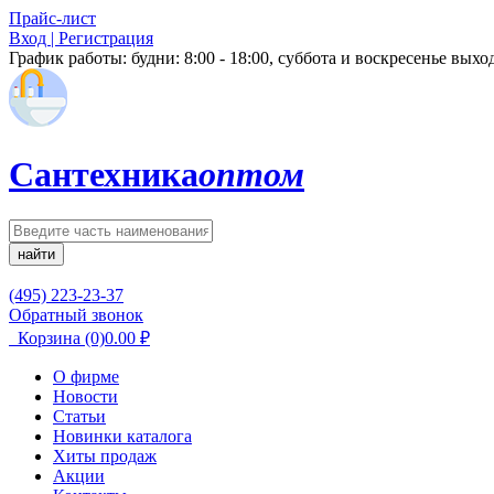
Прайс-лист
Вход | Регистрация
График работы:
будни: 8:00 - 18:00, суббота и воскресенье вых
Сантехника
оптом
найти
(495) 223-23-37
Обратный звонок
Корзина
(0)
0.00
₽
О фирме
Новости
Статьи
Новинки каталога
Хиты продаж
Акции