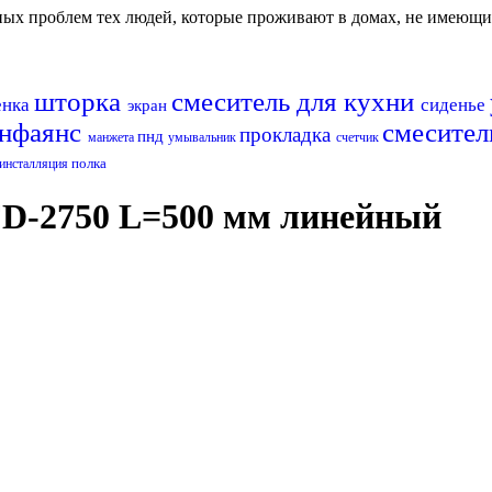
авных проблем тех людей, которые проживают в домах, не имеющ
шторка
смеситель для кухни
енка
сиденье
экран
анфаянс
смесите
прокладка
пнд
манжета
умывальник
счетчик
полка
инсталляция
FD-2750 L=500 мм линейный