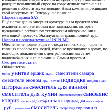
рождает повышенный спрос на современные материалы и
решения в области звукоизоляции.Наша компания расширяет
свой ассортимент! Теперь у нас появилс..
Шаровые краны SAS
Еще не так давно запорная арматура была представлена
исключительно вентилями или задвижками, которые
нуждались в регулярном техническом обслуживании и
ежегодной проверке. Эксплуатация традиционной тру..
Насосы и насосная техника UNIPUMP
Обеспечение подачи воды и отвода сточных вод – одна из
главных проблем тех людей, которые проживают в домах, не
имеющих подключения к централизованным сетям
водоснабжения и канализации. Самым простым ..
Смотреть все статьи
Облако тегов
унитаз
ершик
смесители самара
экран
мойка
подводка
смесители эконом
кран
поддон
трап
счетчик
шторка
смеситель для ванной
люк
смеситель для кухни
санфаянс
смесители матрикс
коврик
шланг
прокладка
радиатор
полка
манжета
сифон
смеситель
труба
горшок для
пнд
гофра
умывальник