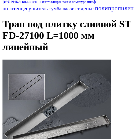
ребенка
коллектор
инсталляция
ванна
арматура
шкаф
полипропилен
полотенцесушитель
сиденье
тумба
насос
Трап под плитку сливной ST
FD-27100 L=1000 мм
линейный