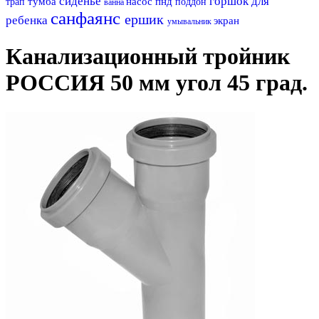
сиденье
горшок для
тумба
насос
пнд
трап
поддон
ванна
санфаянс
ершик
ребенка
экран
умывальник
Канализационный тройник
РОССИЯ 50 мм угол 45 град.