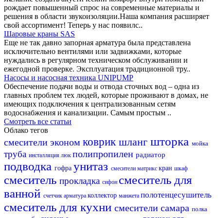
рождает повышенный спрос на современные материалы и
решения в области звукоизоляции.Наша компания расширяет
свой ассортимент! Теперь у нас появилс..
Шаровые краны SAS
Еще не так давно запорная арматура была представлена
исключительно вентилями или задвижками, которые
нуждались в регулярном техническом обслуживании и
ежегодной проверке. Эксплуатация традиционной тру..
Насосы и насосная техника UNIPUMP
Обеспечение подачи воды и отвода сточных вод – одна из
главных проблем тех людей, которые проживают в домах, не
имеющих подключения к централизованным сетям
водоснабжения и канализации. Самым простым ..
Смотреть все статьи
Облако тегов
шторка
коврик
шланг
смесители эконом
мойка
полипропилен
труба
радиатор
инсталляция
люк
подводка
унитаз
гофра
кран
смесители матрикс
шкаф
смеситель
смеситель для
прокладка
сифон
ванной
полотенцесушитель
коллектор
счетчик
арматура
манжета
смеситель для кухни
смесители самара
полка