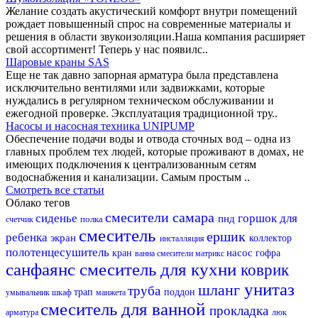
Желание создать акустический комфорт внутри помещений
рождает повышенный спрос на современные материалы и
решения в области звукоизоляции.Наша компания расширяет
свой ассортимент! Теперь у нас появилс..
Шаровые краны SAS
Еще не так давно запорная арматура была представлена
исключительно вентилями или задвижками, которые
нуждались в регулярном техническом обслуживании и
ежегодной проверке. Эксплуатация традиционной тру..
Насосы и насосная техника UNIPUMP
Обеспечение подачи воды и отвода сточных вод – одна из
главных проблем тех людей, которые проживают в домах, не
имеющих подключения к централизованным сетям
водоснабжения и канализации. Самым простым ..
Смотреть все статьи
Облако тегов
смесители самара
сиденье
горшок для
пнд
полка
счетчик
смеситель
ершик
ребенка
экран
коллектор
инсталляция
полотенцесушитель
насос
кран
гофра
ванна
смесители матрикс
санфаянс
смеситель для кухни
коврик
унитаз
шланг
труба
трап
поддон
умывальник
шкаф
манжета
смеситель для ванной
прокладка
арматура
люк