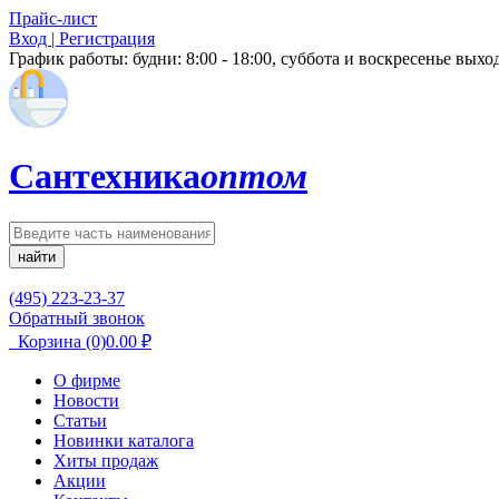
Прайс-лист
Вход | Регистрация
График работы:
будни: 8:00 - 18:00, суббота и воскресенье вых
Сантехника
оптом
найти
(495) 223-23-37
Обратный звонок
Корзина
(0)
0.00
₽
О фирме
Новости
Статьи
Новинки каталога
Хиты продаж
Акции