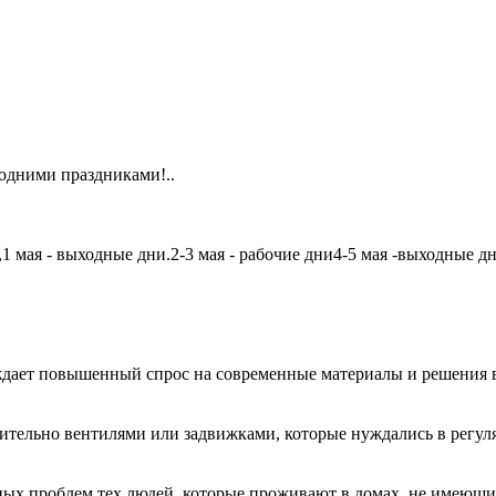
одними праздниками!..
мая - выходные дни.2-3 мая - рабочие дни4-5 мая -выходные дни6
дает повышенный спрос на современные материалы и решения в
чительно вентилями или задвижками, которые нуждались в регу
авных проблем тех людей, которые проживают в домах, не имеющ