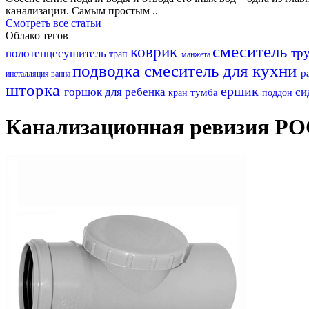
канализации. Самым простым ..
Смотреть все статьи
Облако тегов
смеситель
коврик
тр
полотенцесушитель
трап
манжета
подводка
смеситель для кухни
р
инсталляция
ванна
шторка
ершик
горшок для ребенка
си
тумба
кран
поддон
Канализационная ревизия Р