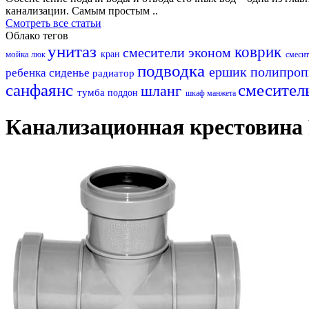
канализации. Самым простым ..
Смотреть все статьи
Облако тегов
унитаз
коврик
смесители эконом
мойка
кран
люк
смеси
подводка
ершик
полипро
ребенка
сиденье
радиатор
санфаянс
смесител
шланг
тумба
поддон
шкаф
манжета
Канализационная крестовина 