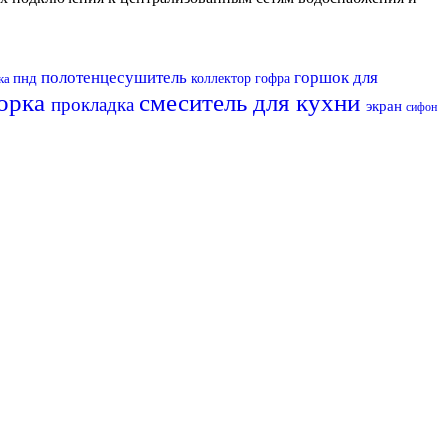
полотенцесушитель
горшок для
пнд
ка
коллектор
гофра
орка
смеситель для кухни
прокладка
экран
сифон