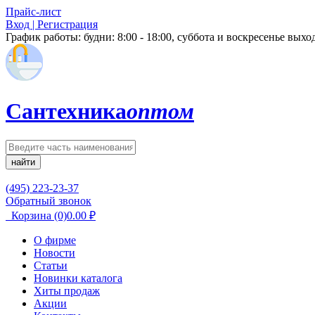
Прайс-лист
Вход | Регистрация
График работы:
будни: 8:00 - 18:00, суббота и воскресенье вых
Сантехника
оптом
найти
(495) 223-23-37
Обратный звонок
Корзина
(0)
0.00
₽
О фирме
Новости
Статьи
Новинки каталога
Хиты продаж
Акции