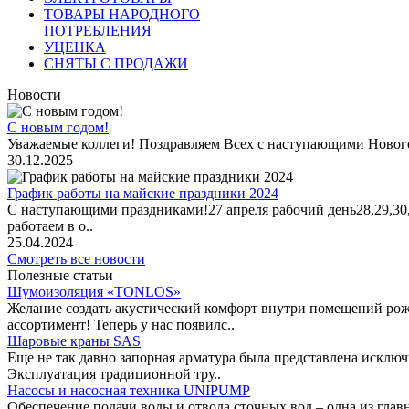
ТОВАРЫ НАРОДНОГО
ПОТРЕБЛЕНИЯ
УЦЕНКА
СНЯТЫ С ПРОДАЖИ
Новости
С новым годом!
Уважаемые коллеги! Поздравляем Всех с наступающими Новог
30.12.2025
График работы на майские праздники 2024
С наступающими праздниками!27 апреля рабочий день28,29,30,1 
работаем в о..
25.04.2024
Смотреть все новости
Полезные статьи
Шумоизоляция «TONLOS»
Желание создать акустический комфорт внутри помещений рож
ассортимент! Теперь у нас появилс..
Шаровые краны SAS
Еще не так давно запорная арматура была представлена исклю
Эксплуатация традиционной тру..
Насосы и насосная техника UNIPUMP
Обеспечение подачи воды и отвода сточных вод – одна из гл