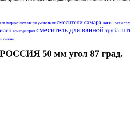
смесители самара
насос
пол
тели матрикс
инсталляция
умывальник
ванна
смеситель для ванной
шт
пилен
труба
трап
арматура
ь
счетчик
РОССИЯ 50 мм угол 87 град.