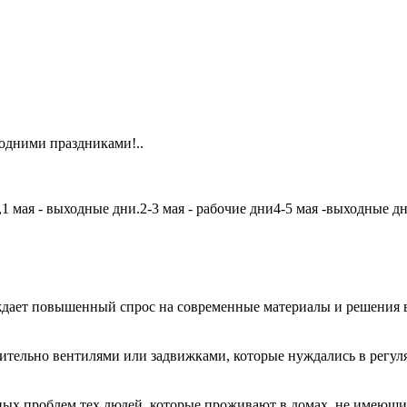
одними праздниками!..
мая - выходные дни.2-3 мая - рабочие дни4-5 мая -выходные дни6
дает повышенный спрос на современные материалы и решения в
чительно вентилями или задвижками, которые нуждались в регу
авных проблем тех людей, которые проживают в домах, не имеющ