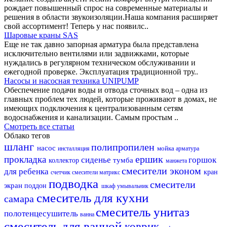
рождает повышенный спрос на современные материалы и
решения в области звукоизоляции.Наша компания расширяет
свой ассортимент! Теперь у нас появилс..
Шаровые краны SAS
Еще не так давно запорная арматура была представлена
исключительно вентилями или задвижками, которые
нуждались в регулярном техническом обслуживании и
ежегодной проверке. Эксплуатация традиционной тру..
Насосы и насосная техника UNIPUMP
Обеспечение подачи воды и отвода сточных вод – одна из
главных проблем тех людей, которые проживают в домах, не
имеющих подключения к централизованным сетям
водоснабжения и канализации. Самым простым ..
Смотреть все статьи
Облако тегов
шланг
полипропилен
насос
мойка
инсталляция
арматура
ершик
прокладка
сиденье
горшок
тумба
коллектор
манжета
смесители эконом
для ребенка
кран
счетчик
смесители матрикс
подводка
смесители
экран
поддон
шкаф
умывальник
смеситель для кухни
самара
смеситель
унитаз
полотенцесушитель
ванна
смеситель для ванной
коврик