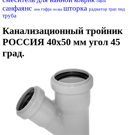
сифон
санфаянс
шторка
радиатор
пнд
гофра
полка
трап
люк
труба
Канализационный тройник
РОССИЯ 40х50 мм угол 45
град.