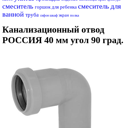
смеситель
смеситель для
горшок для ребенка
ванной
труба
экран
полка
сифон
шкаф
Канализационный отвод
РОССИЯ 40 мм угол 90 град.