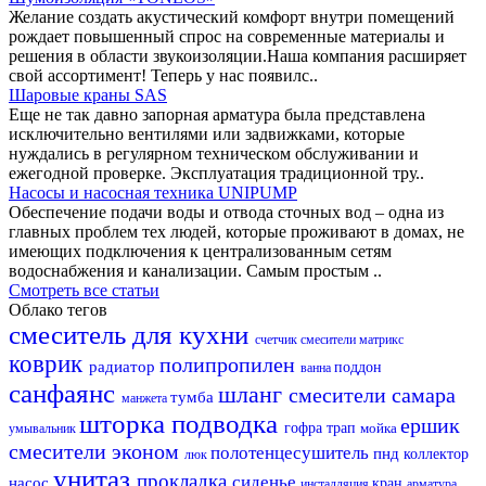
Желание создать акустический комфорт внутри помещений
рождает повышенный спрос на современные материалы и
решения в области звукоизоляции.Наша компания расширяет
свой ассортимент! Теперь у нас появилс..
Шаровые краны SAS
Еще не так давно запорная арматура была представлена
исключительно вентилями или задвижками, которые
нуждались в регулярном техническом обслуживании и
ежегодной проверке. Эксплуатация традиционной тру..
Насосы и насосная техника UNIPUMP
Обеспечение подачи воды и отвода сточных вод – одна из
главных проблем тех людей, которые проживают в домах, не
имеющих подключения к централизованным сетям
водоснабжения и канализации. Самым простым ..
Смотреть все статьи
Облако тегов
смеситель для кухни
счетчик
смесители матрикс
коврик
полипропилен
радиатор
поддон
ванна
санфаянс
шланг
смесители самара
тумба
манжета
шторка
подводка
ершик
гофра
трап
мойка
умывальник
смесители эконом
полотенцесушитель
пнд
коллектор
люк
унитаз
прокладка
сиденье
насос
кран
инсталляция
арматура