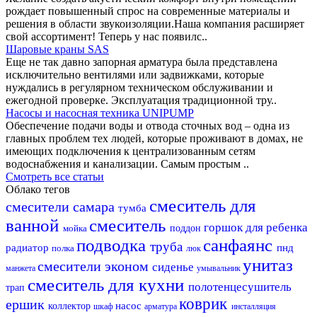
рождает повышенный спрос на современные материалы и
решения в области звукоизоляции.Наша компания расширяет
свой ассортимент! Теперь у нас появилс..
Шаровые краны SAS
Еще не так давно запорная арматура была представлена
исключительно вентилями или задвижками, которые
нуждались в регулярном техническом обслуживании и
ежегодной проверке. Эксплуатация традиционной тру..
Насосы и насосная техника UNIPUMP
Обеспечение подачи воды и отвода сточных вод – одна из
главных проблем тех людей, которые проживают в домах, не
имеющих подключения к централизованным сетям
водоснабжения и канализации. Самым простым ..
Смотреть все статьи
Облако тегов
смеситель для
смесители самара
тумба
ванной
смеситель
горшок для ребенка
мойка
поддон
подводка
санфаянс
труба
радиатор
пнд
полка
люк
унитаз
смесители эконом
сиденье
манжета
умывальник
смеситель для кухни
полотенцесушитель
трап
коврик
ершик
насос
коллектор
шкаф
арматура
инсталляция