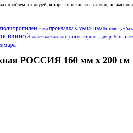
авных проблем тех людей, которые проживают в домах, не имеющ
смеситель
полипропилен
прокладка
тумба
полка
ванна
ля ванной
ершик
горшок для ребенка
на
манжета
инсталляция
самара
жная РОССИЯ 160 мм х 200 см