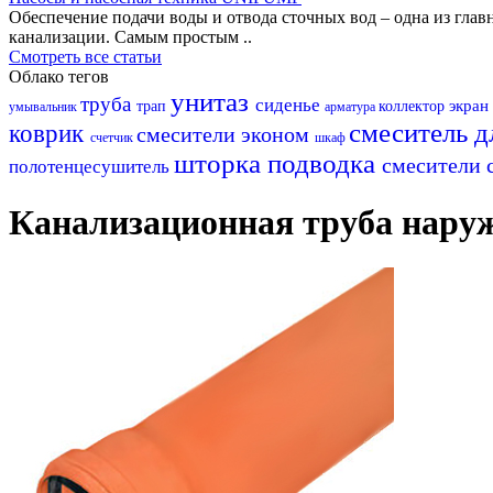
Обеспечение подачи воды и отвода сточных вод – одна из гл
канализации. Самым простым ..
Смотреть все статьи
Облако тегов
унитаз
труба
сиденье
экран
трап
коллектор
умывальник
арматура
смеситель д
коврик
смесители эконом
счетчик
шкаф
шторка
подводка
смесители 
полотенцесушитель
Канализационная труба нару