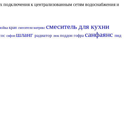
их подключения к централизованным сетям водоснабжения и
смеситель для кухни
мойка
кран
смесители матрикс
санфаянс
шланг
сос
радиатор
пнд
поддон
гофра
сифон
люк