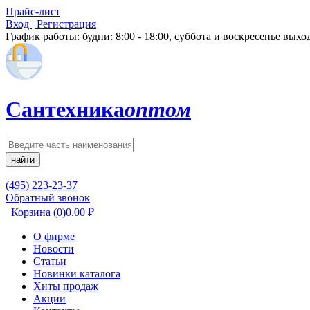
Прайс-лист
Вход | Регистрация
График работы:
будни: 8:00 - 18:00, суббота и воскресенье вых
Сантехника
оптом
найти
(495) 223-23-37
Обратный звонок
Корзина
(0)
0.00
₽
О фирме
Новости
Статьи
Новинки каталога
Хиты продаж
Акции