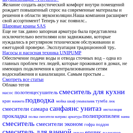
Желание создать акустический комфорт внутри помещений
рождает повышенный спрос на современные материалы и
решения в области звукоизоляции.Наша компания расширяет
свой ассортимент! Теперь у нас появилс..
Шаровые краны SAS
Еще не так давно запорная арматура была представлена
исключительно вентилями или задвижками, которые
нуждались в регулярном техническом обслуживании и
ежегодной проверке. Эксплуатация традиционной тру..
Насосы и насосная техника UNIPUMP
Обеспечение подачи воды и отвода сточных вод – одна из
главных проблем тех людей, которые проживают в домах, не
имеющих подключения к централизованным сетям
водоснабжения и канализации. Самым простым ..
Смотреть все статьи
Облако тегов
смеситель для кухни
полотенцесушитель
насос
подводка
тумба
кран
мойка
манжета
шкаф
умывальник
люк
санфаянс
унитаз
смесители самара
инсталляция
полипропилен
прокладка
полка
смесители матрикс
арматура
ванна
смеситель
смесители эконом
гофра
поддон
смеситель для ванной
ершик
экран
радиатор