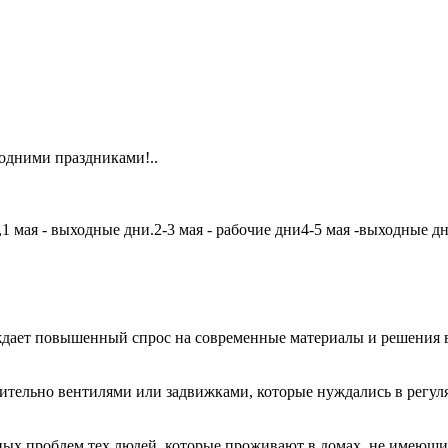
одними праздниками!..
мая - выходные дни.2-3 мая - рабочие дни4-5 мая -выходные дни6
дает повышенный спрос на современные материалы и решения в
чительно вентилями или задвижками, которые нуждались в регу
авных проблем тех людей, которые проживают в домах, не имеющ