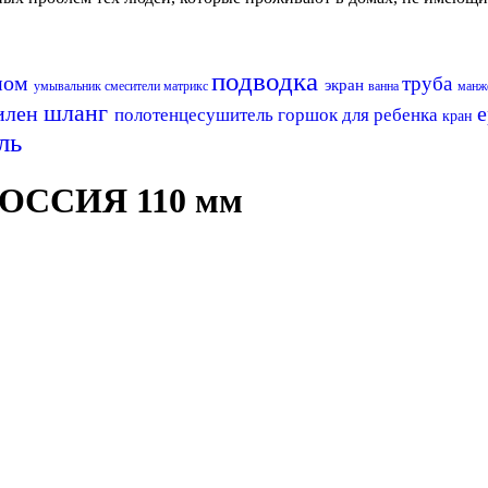
подводка
оном
труба
экран
умывальник
смесители матрикс
ванна
манж
шланг
илен
полотенцесушитель
горшок для ребенка
кран
ль
РОССИЯ 110 мм