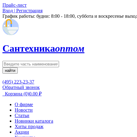
Прайс-лист
Вход | Регистрация
График работы:
будни: 8:00 - 18:00, суббота и воскресенье вых
Сантехника
оптом
найти
(495) 223-23-37
Обратный звонок
Корзина
(0)
0.00
₽
О фирме
Новости
Статьи
Новинки каталога
Хиты продаж
Акции