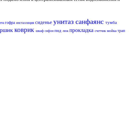
унитаз
санфаянс
сиденье
тумба
гофра
ета
инсталляция
коврик
ершик
прокладка
пнд
мойка
трап
шкаф
сифон
люк
счетчик