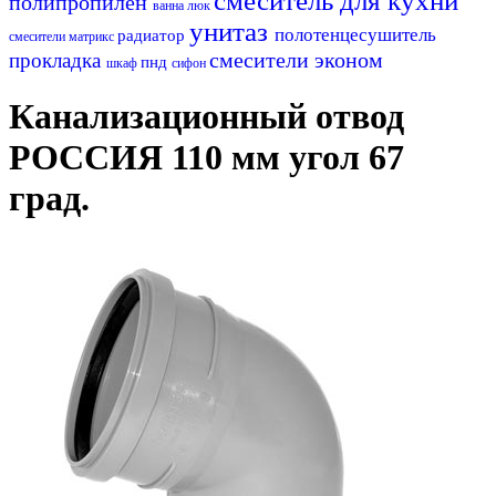
смеситель для кухни
полипропилен
ванна
люк
унитаз
полотенцесушитель
радиатор
смесители матрикс
смесители эконом
прокладка
пнд
шкаф
сифон
Канализационный отвод
РОССИЯ 110 мм угол 67
град.