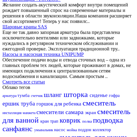
Желание создать акустический комфорт внутри помещений
рождает повышенный спрос на современные материалы и
решения в области звукоизоляции.Наша компания расширяет
свой ассортимент! Теперь у нас появилс..
Шаровые краны SAS
Еще не так давно запорная арматура была представлена
исключительно вентилями или задвижками, которые
нуждались в регулярном техническом обслуживании и
ежегодной проверке. Эксплуатация традиционной тру..
Насосы и насосная техника UNIPUMP
Обеспечение подачи воды и отвода сточных вод – одна из
главных проблем тех людей, которые проживают в домах, не
имеющих подключения к централизованным сетям
водоснабжения и канализации. Самым простым ..
Смотреть все статьи
Облако тегов
шторка
шланг
сиденье
тумба
гофра
арматура
счетчик
смеситель
ершик
труба
горшок для ребенка
смеситель
смесители самара
экран
инсталляция
манжета
для ванной
подводка
коврик
кран
трап
полка
санфаянс
насос
мойка
поддон
коллектор
умывальник