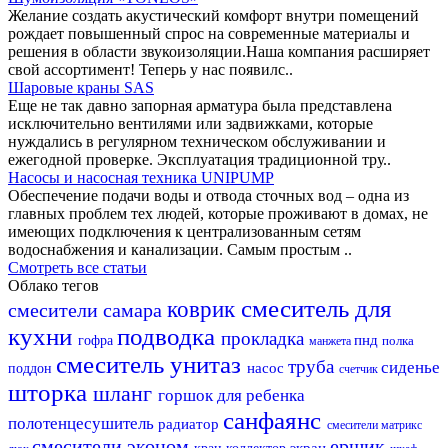
Желание создать акустический комфорт внутри помещений
рождает повышенный спрос на современные материалы и
решения в области звукоизоляции.Наша компания расширяет
свой ассортимент! Теперь у нас появилс..
Шаровые краны SAS
Еще не так давно запорная арматура была представлена
исключительно вентилями или задвижками, которые
нуждались в регулярном техническом обслуживании и
ежегодной проверке. Эксплуатация традиционной тру..
Насосы и насосная техника UNIPUMP
Обеспечение подачи воды и отвода сточных вод – одна из
главных проблем тех людей, которые проживают в домах, не
имеющих подключения к централизованным сетям
водоснабжения и канализации. Самым простым ..
Смотреть все статьи
Облако тегов
смеситель для
коврик
смесители самара
кухни
подводка
прокладка
пнд
гофра
полка
манжета
смеситель
унитаз
труба
сиденье
насос
поддон
счетчик
шторка
шланг
горшок для ребенка
санфаянс
полотенцесушитель
радиатор
смесители матрикс
смесители эконом
ершик
экран