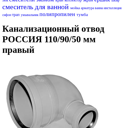
кран
коллектор
люк
шкаф
смеситель для ванной
мойка
арматура
ванна
инсталляция
полипропилен
тумба
трап
сифон
умывальник
Канализационный отвод
РОССИЯ 110/90/50 мм
правый