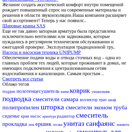
Желание создать акустический комфорт внутри помещений
рождает повышенный спрос на современные материалы и
решения в области звукоизоляции.Наша компания расширяет
свой ассортимент! Теперь у нас появилс..
Шаровые краны SAS
Еще не так давно запорная арматура была представлена
исключительно вентилями или задвижками, которые
нуждались в регулярном техническом обслуживании и
ежегодной проверке. Эксплуатация традиционной тру..
Насосы и насосная техника UNIPUMP
Обеспечение подачи воды и отвода сточных вод – одна из
главных проблем тех людей, которые проживают в домах, не
имеющих подключения к централизованным сетям
водоснабжения и канализации. Самым простым ..
Смотреть все статьи
Облако тегов
коврик
полотенцесушитель
поддон
ванна
умывальник
подводка
смесители самара
коллектор
трап
шкаф
шторка
полипропилен
смесители эконом
труба
смеситель
сиденье
насос
радиатор
кран
арматура
унитаз
санфаянс
ершик
прокладка
полка
люк
манжета
смеситель для
шланг