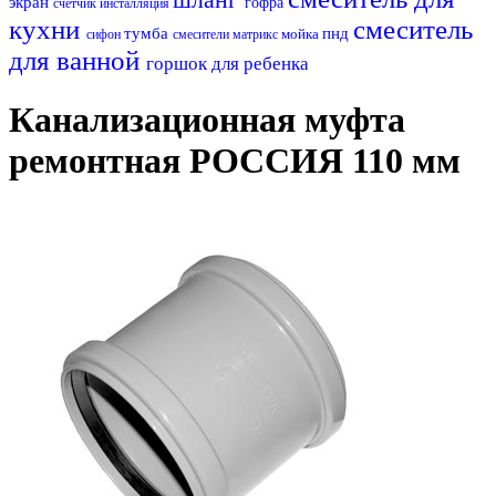
экран
гофра
счетчик
инсталляция
кухни
смеситель
тумба
пнд
мойка
сифон
смесители матрикс
для ванной
горшок для ребенка
Канализационная муфта
ремонтная РОССИЯ 110 мм