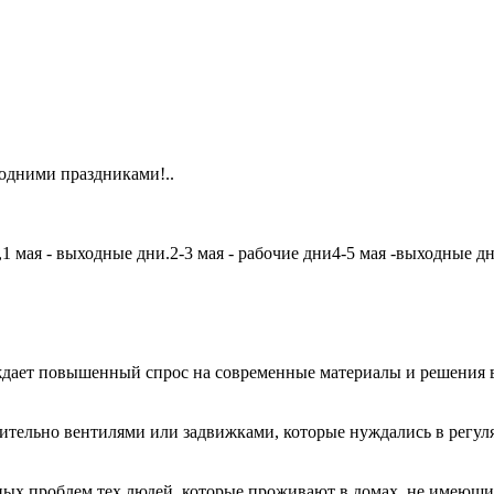
одними праздниками!..
мая - выходные дни.2-3 мая - рабочие дни4-5 мая -выходные дни6
дает повышенный спрос на современные материалы и решения в
чительно вентилями или задвижками, которые нуждались в регу
авных проблем тех людей, которые проживают в домах, не имеющ