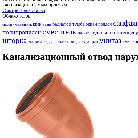
канализации. Самым простым ..
Смотреть все статьи
Облако тегов
санфая
радиатор
тумба
экран
кран
поддон
сифон
умывальник
ванна
смеситель
полипропилен
сиденье
полотенцес
насос
шторка
унитаз
гофра
трап
манжета
инсталляция
арматура
смесител
Канализационный отвод нару