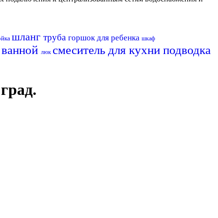
шланг
труба
горшок для ребенка
ойка
шкаф
я ванной
смеситель для кухни
подводка
люк
град.