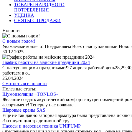
ТОВАРЫ НАРОДНОГО
ПОТРЕБЛЕНИЯ
УЦЕНКА
СНЯТЫ С ПРОДАЖИ
Новости
С новым годом!
Уважаемые коллеги! Поздравляем Всех с наступающими Новог
30.12.2025
График работы на майские праздники 2024
С наступающими праздниками!27 апреля рабочий день28,29,30,1 
работаем в о..
25.04.2024
Смотреть все новости
Полезные статьи
Шумоизоляция «TONLOS»
Желание создать акустический комфорт внутри помещений рож
ассортимент! Теперь у нас появилс..
Шаровые краны SAS
Еще не так давно запорная арматура была представлена исклю
Эксплуатация традиционной тру..
Насосы и насосная техника UNIPUMP
Обеспечение подачи воды и отвода сточных вод – одна из гл