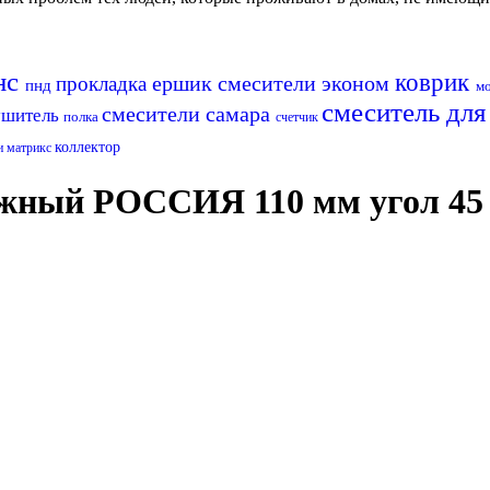
нс
коврик
ершик
смесители эконом
прокладка
пнд
м
смеситель дл
смесители самара
ушитель
полка
счетчик
коллектор
и матрикс
жный РОССИЯ 110 мм угол 45 