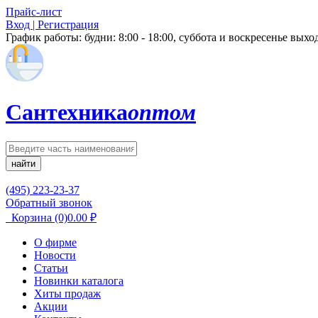
Прайс-лист
Вход | Регистрация
График работы:
будни: 8:00 - 18:00, суббота и воскресенье вых
Сантехника
оптом
найти
(495) 223-23-37
Обратный звонок
Корзина
(0)
0.00
₽
О фирме
Новости
Статьи
Новинки каталога
Хиты продаж
Акции