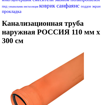
мойка
сифон
санфаянс
коврик
пнд
экран
поддон
умывальник
инсталляция
прокладка
Канализационная труба
наружная РОССИЯ 110 мм х
300 см