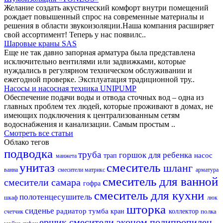
Желание создать акустический комфорт внутри помещений
рождает повышенный спрос на современные материалы и
решения в области звукоизоляции.Наша компания расширяет
свой ассортимент! Теперь у нас появилс..
Шаровые краны SAS
Еще не так давно запорная арматура была представлена
исключительно вентилями или задвижками, которые
нуждались в регулярном техническом обслуживании и
ежегодной проверке. Эксплуатация традиционной тру..
Насосы и насосная техника UNIPUMP
Обеспечение подачи воды и отвода сточных вод – одна из
главных проблем тех людей, которые проживают в домах, не
имеющих подключения к централизованным сетям
водоснабжения и канализации. Самым простым ..
Смотреть все статьи
Облако тегов
подводка
труба
горшок для ребенка
насос
трап
манжета
унитаз
смеситель
шланг
ванна
смесители матрикс
арматура
смеситель для ванной
смесители самара
гофра
смеситель для кухни
полотенцесушитель
шкаф
люк
шторка
сиденье
радиатор
тумба
кран
коллектор
полка
счетчик
ершик
смесители эконом
полипропилен