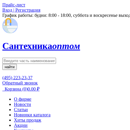
Прайс-лист
Вход | Регистрация
График работы:
будни: 8:00 - 18:00, суббота и воскресенье вых
Сантехника
оптом
найти
(495) 223-23-37
Обратный звонок
Корзина
(0)
0.00
₽
О фирме
Новости
Статьи
Новинки каталога
Хиты продаж
Акции