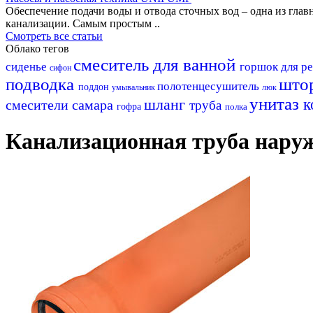
Обеспечение подачи воды и отвода сточных вод – одна из гл
канализации. Самым простым ..
Смотреть все статьи
Облако тегов
смеситель для ванной
сиденье
горшок для р
сифон
подводка
што
полотенцесушитель
поддон
умывальник
люк
унитаз
шланг
к
смесители самара
труба
гофра
полка
Канализационная труба нару