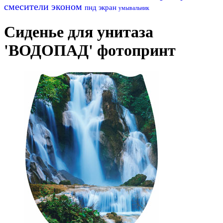
смесители эконом
пнд
экран
умывальник
Сиденье для унитаза
'ВОДОПАД' фотопринт