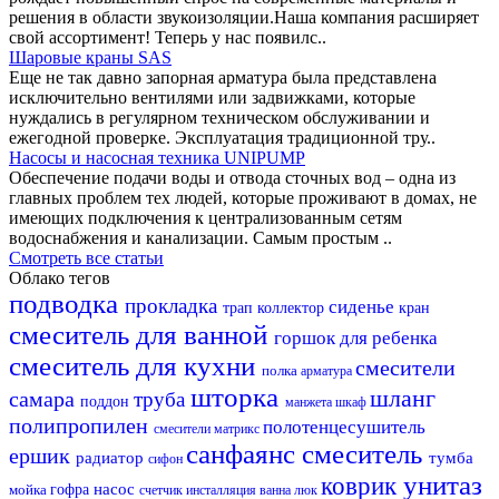
решения в области звукоизоляции.Наша компания расширяет
свой ассортимент! Теперь у нас появилс..
Шаровые краны SAS
Еще не так давно запорная арматура была представлена
исключительно вентилями или задвижками, которые
нуждались в регулярном техническом обслуживании и
ежегодной проверке. Эксплуатация традиционной тру..
Насосы и насосная техника UNIPUMP
Обеспечение подачи воды и отвода сточных вод – одна из
главных проблем тех людей, которые проживают в домах, не
имеющих подключения к централизованным сетям
водоснабжения и канализации. Самым простым ..
Смотреть все статьи
Облако тегов
подводка
прокладка
сиденье
трап
коллектор
кран
смеситель для ванной
горшок для ребенка
смеситель для кухни
смесители
полка
арматура
шторка
шланг
самара
труба
поддон
манжета
шкаф
полипропилен
полотенцесушитель
смесители матрикс
санфаянс
смеситель
ершик
радиатор
тумба
сифон
унитаз
коврик
насос
мойка
гофра
счетчик
инсталляция
ванна
люк