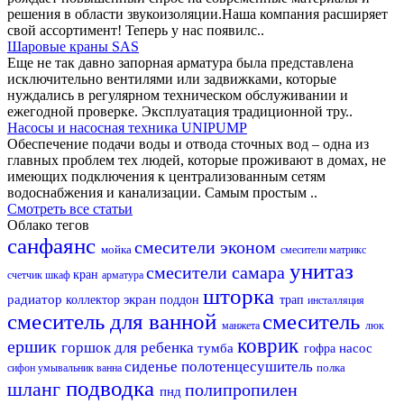
решения в области звукоизоляции.Наша компания расширяет
свой ассортимент! Теперь у нас появилс..
Шаровые краны SAS
Еще не так давно запорная арматура была представлена
исключительно вентилями или задвижками, которые
нуждались в регулярном техническом обслуживании и
ежегодной проверке. Эксплуатация традиционной тру..
Насосы и насосная техника UNIPUMP
Обеспечение подачи воды и отвода сточных вод – одна из
главных проблем тех людей, которые проживают в домах, не
имеющих подключения к централизованным сетям
водоснабжения и канализации. Самым простым ..
Смотреть все статьи
Облако тегов
санфаянс
смесители эконом
мойка
смесители матрикс
унитаз
смесители самара
кран
счетчик
шкаф
арматура
шторка
радиатор
экран
коллектор
поддон
трап
инсталляция
смеситель для ванной
смеситель
манжета
люк
коврик
ершик
горшок для ребенка
тумба
насос
гофра
сиденье
полотенцесушитель
полка
сифон
умывальник
ванна
подводка
шланг
полипропилен
пнд