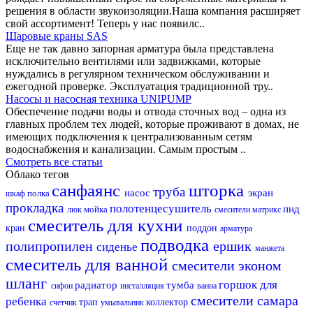
решения в области звукоизоляции.Наша компания расширяет
свой ассортимент! Теперь у нас появилс..
Шаровые краны SAS
Еще не так давно запорная арматура была представлена
исключительно вентилями или задвижками, которые
нуждались в регулярном техническом обслуживании и
ежегодной проверке. Эксплуатация традиционной тру..
Насосы и насосная техника UNIPUMP
Обеспечение подачи воды и отвода сточных вод – одна из
главных проблем тех людей, которые проживают в домах, не
имеющих подключения к централизованным сетям
водоснабжения и канализации. Самым простым ..
Смотреть все статьи
Облако тегов
санфаянс
шторка
труба
насос
экран
полка
шкаф
прокладка
полотенцесушитель
пнд
мойка
люк
смесители матрикс
смеситель для кухни
кран
поддон
арматура
подводка
полипропилен
ершик
сиденье
манжета
смеситель для ванной
смесители эконом
шланг
горшок для
радиатор
тумба
сифон
инсталляция
ванна
смесители самара
ребенка
трап
коллектор
счетчик
умывальник