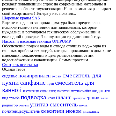
рождает повышенный спрос на современные материалы и
решения в области звукоизоляции.Наша компания расширяет
свой ассортимент! Теперь у нас появилс..
Шаровые краны SAS
Еще не так давно запорная арматура была представлена
исключительно вентилями или задвижками, которые
нуждались в регулярном техническом обслуживании и
ежегодной проверке. Эксплуатация традиционной тру..
Насосы и насосная техника UNIPUMP
Обеспечение подачи воды и отвода сточных вод – одна из
главных проблем тех людей, которые проживают в домах, не
имеющих подключения к централизованным сетям
водоснабжения и канализации. Самым простым ..
Смотреть все статьи
Облако тегов
смеситель для
полипропилен
сиденье
экран
кухни
санфаянс
смеситель для
трап
ванной
мойка
поддон
инсталляция
сифон
шкаф
смесители матрикс
люк
подводка
шланг
ершик
пнд
тумба
кран
арматура
ванна
унитаз
смеситель
радиатор
полка
счетчик
смесители эконом
полотенцесушитель
умывальник