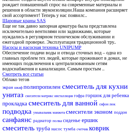
рождает повышенный спрос на современные материалы и
решения в области звукоизоляции.Наша компания расширяет
свой ассортимент! Теперь у нас появилс..
Шаровые краны SAS
Еще не так давно запорная арматура была представлена
исключительно вентилями или задвижками, которые
нуждались в регулярном техническом обслуживании и
ежегодной проверке. Эксплуатация традиционной тру..
Насосы и насосная техника UNIPUMP
Обеспечение подачи воды и отвода сточных вод – одна из
главных проблем тех людей, которые проживают в домах, не
имеющих подключения к централизованным сетям
водоснабжения и канализации. Самым простым ..
Смотреть все статьи
Облако тегов
смеситель для кухни
полипропилен
экран
шкаф
унитаз
горшок для ребенка
гофра
смесители матрикс
инсталляция
смеситель для ванной
прокладка
сифон
люк
подводка
смесители эконом
поддон
умывальник
манжета
санфаянс
ершик
сиденье
радиатор
полка
смеситель
коврик
труба
насос
тумба
счетчик