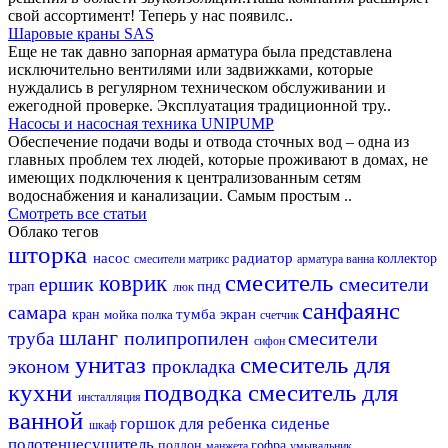
свой ассортимент! Теперь у нас появилс..
Шаровые краны SAS
Еще не так давно запорная арматура была представлена
исключительно вентилями или задвижками, которые
нуждались в регулярном техническом обслуживании и
ежегодной проверке. Эксплуатация традиционной тру..
Насосы и насосная техника UNIPUMP
Обеспечение подачи воды и отвода сточных вод – одна из
главных проблем тех людей, которые проживают в домах, не
имеющих подключения к централизованным сетям
водоснабжения и канализации. Самым простым ..
Смотреть все статьи
Облако тегов
шторка
насос
радиатор
коллектор
смесители матрикс
арматура
ванна
смеситель
коврик
ершик
смесители
пнд
трап
люк
санфаянс
самара
тумба
экран
кран
мойка
полка
счетчик
шланг
полипропилен
смесители
труба
сифон
унитаз
смеситель для
эконом
прокладка
кухни
подводка
смеситель для
инсталляция
ванной
горшок для ребенка
сиденье
шкаф
полотенцесушитель
поддон
гофра
манжета
умывальник