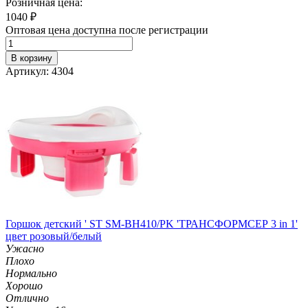
Розничная цена:
1040
₽
Оптовая цена доступна после регистрации
В корзину
Артикул: 4304
Горшок детский ' ST SM-BH410/PK 'ТРАНСФОРМСЕР 3 in 1'
цвет розовый/белый
Ужасно
Плохо
Нормально
Хорошо
Отлично