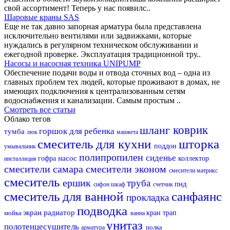
свой ассортимент! Теперь у нас появилс..
Шаровые краны SAS
Еще не так давно запорная арматура была представлена
исключительно вентилями или задвижками, которые
нуждались в регулярном техническом обслуживании и
ежегодной проверке. Эксплуатация традиционной тру..
Насосы и насосная техника UNIPUMP
Обеспечение подачи воды и отвода сточных вод – одна из
главных проблем тех людей, которые проживают в домах, не
имеющих подключения к централизованным сетям
водоснабжения и канализации. Самым простым ..
Смотреть все статьи
Облако тегов
шланг
коврик
горшок для ребенка
тумба
люк
манжета
смеситель для кухни
шторка
поддон
умывальник
полипропилен
сиденье
насос
гофра
коллектор
инсталляция
смесители самара
смесители эконом
смесители матрикс
смеситель
ершик
труба
пнд
сифон
шкаф
счетчик
смеситель для ванной
санфаянс
прокладка
подводка
экран
радиатор
мойка
кран
трап
ванна
унитаз
полотенцесушитель
полка
арматура