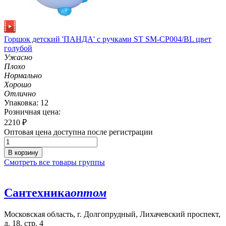
Горшок детский 'ПАНДА' с ручками ST SM-CP004/BL цвет
голубой
Ужасно
Плохо
Нормально
Хорошо
Отлично
Упаковка: 12
Розничная цена:
2210
₽
Оптовая цена доступна после регистрации
В корзину
Смотреть все товары группы
Сантехника
оптом
Московская область, г. Долгопрудный, Лихачевский проспект,
д. 18, стр. 4