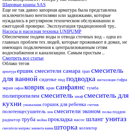
Шаровые краны SAS
Еще не так давно запорная арматура была представлена
исключительно вентилями или задвижками, которые
нуждались в регулярном техническом обслуживании и
ежегодной проверке. Эксплуатация традиционной тру..
Насосы и насосная техника UNIPUMP
Обеспечение подачи воды и отвода сточных вод – одна из
главных проблем тех людей, которые проживают в домах, не
имеющих подключения к централизованным сетям
водоснабжения и канализации. Самым простым ..
Смотреть все статьи
Облако тегов
смеситель
ершик
смесители самара
трап
арматура
для ванной
подводка
сиденье
пнд
гофра
инсталляция
санфаянс
коврик
экран
тумба
кран
сифон
смеситель
смеситель для
полипропилен
шкаф
кухни
горшок для ребенка
умывальник
счетчик
смесители эконом
полотенцесушитель
полка
поддон
люк
унитаз
шланг
труба
прокладка
радиатор
насос
мойка
шторка
коллектор
смесители матрикс
манжета
ванна