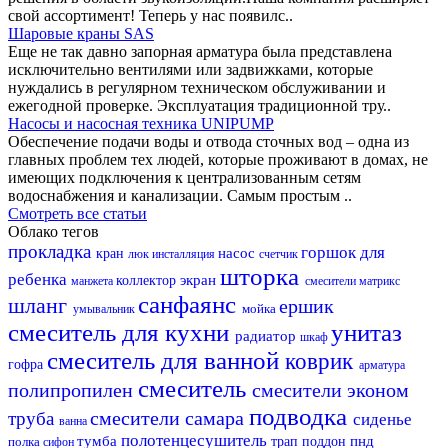
свой ассортимент! Теперь у нас появилс..
Шаровые краны SAS
Еще не так давно запорная арматура была представлена
исключительно вентилями или задвижками, которые
нуждались в регулярном техническом обслуживании и
ежегодной проверке. Эксплуатация традиционной тру..
Насосы и насосная техника UNIPUMP
Обеспечение подачи воды и отвода сточных вод – одна из
главных проблем тех людей, которые проживают в домах, не
имеющих подключения к централизованным сетям
водоснабжения и канализации. Самым простым ..
Смотреть все статьи
Облако тегов
прокладка
горшок для
насос
кран
люк
инсталляция
счетчик
шторка
ребенка
экран
коллектор
манжета
смесители матрикс
санфаянс
шланг
ершик
мойка
умывальник
смеситель для кухни
унитаз
радиатор
шкаф
смеситель для ванной
коврик
гофра
арматура
смеситель
полипропилен
смесители эконом
подводка
смесители самара
труба
сиденье
ванна
полотенцесушитель
тумба
пнд
полка
трап
поддон
сифон