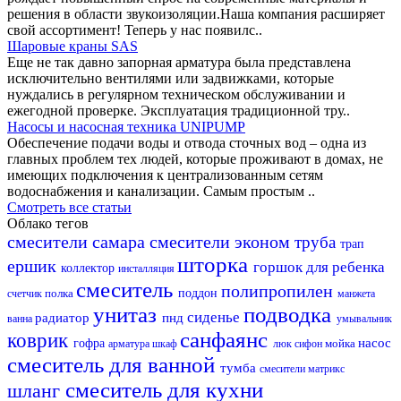
решения в области звукоизоляции.Наша компания расширяет
свой ассортимент! Теперь у нас появилс..
Шаровые краны SAS
Еще не так давно запорная арматура была представлена
исключительно вентилями или задвижками, которые
нуждались в регулярном техническом обслуживании и
ежегодной проверке. Эксплуатация традиционной тру..
Насосы и насосная техника UNIPUMP
Обеспечение подачи воды и отвода сточных вод – одна из
главных проблем тех людей, которые проживают в домах, не
имеющих подключения к централизованным сетям
водоснабжения и канализации. Самым простым ..
Смотреть все статьи
Облако тегов
смесители самара
смесители эконом
труба
трап
шторка
ершик
горшок для ребенка
коллектор
инсталляция
смеситель
полипропилен
полка
поддон
счетчик
манжета
унитаз
подводка
сиденье
радиатор
пнд
ванна
умывальник
санфаянс
коврик
насос
гофра
мойка
арматура
шкаф
люк
сифон
смеситель для ванной
тумба
смесители матрикс
смеситель для кухни
шланг