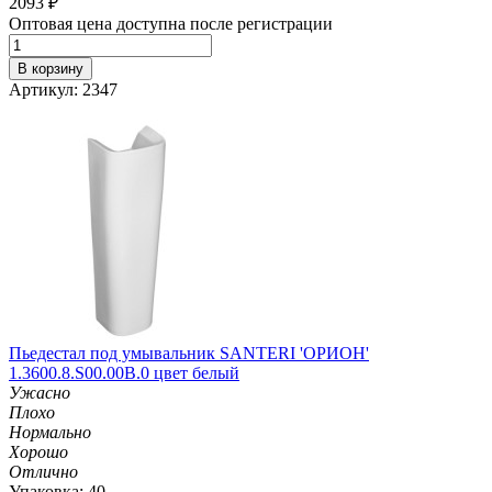
2093
₽
Оптовая цена доступна после регистрации
В корзину
Артикул: 2347
Пьедестал под умывальник SANTERI 'ОРИОН'
1.3600.8.S00.00B.0 цвет белый
Ужасно
Плохо
Нормально
Хорошо
Отлично
Упаковка: 40