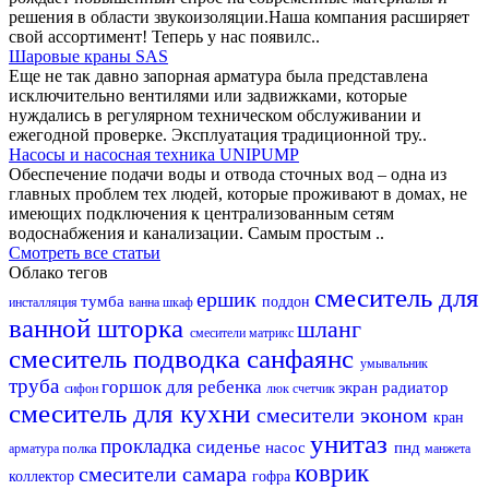
решения в области звукоизоляции.Наша компания расширяет
свой ассортимент! Теперь у нас появилс..
Шаровые краны SAS
Еще не так давно запорная арматура была представлена
исключительно вентилями или задвижками, которые
нуждались в регулярном техническом обслуживании и
ежегодной проверке. Эксплуатация традиционной тру..
Насосы и насосная техника UNIPUMP
Обеспечение подачи воды и отвода сточных вод – одна из
главных проблем тех людей, которые проживают в домах, не
имеющих подключения к централизованным сетям
водоснабжения и канализации. Самым простым ..
Смотреть все статьи
Облако тегов
смеситель для
ершик
тумба
поддон
инсталляция
ванна
шкаф
ванной
шторка
шланг
смесители матрикс
смеситель
подводка
санфаянс
умывальник
труба
горшок для ребенка
экран
радиатор
сифон
люк
счетчик
смеситель для кухни
смесители эконом
кран
унитаз
прокладка
сиденье
насос
пнд
полка
арматура
манжета
коврик
смесители самара
коллектор
гофра