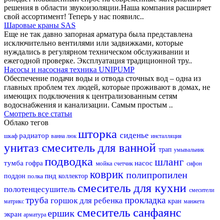
решения в области звукоизоляции.Наша компания расширяет
свой ассортимент! Теперь у нас появилс..
Шаровые краны SAS
Еще не так давно запорная арматура была представлена
исключительно вентилями или задвижками, которые
нуждались в регулярном техническом обслуживании и
ежегодной проверке. Эксплуатация традиционной тру..
Насосы и насосная техника UNIPUMP
Обеспечение подачи воды и отвода сточных вод – одна из
главных проблем тех людей, которые проживают в домах, не
имеющих подключения к централизованным сетям
водоснабжения и канализации. Самым простым ..
Смотреть все статьи
Облако тегов
шторка
сиденье
радиатор
шкаф
ванна
люк
инсталляция
унитаз
смеситель для ванной
трап
умывальник
подводка
шланг
тумба
насос
гофра
мойка
счетчик
сифон
коврик
полипропилен
пнд
поддон
полка
коллектор
смеситель для кухни
полотенцесушитель
смесители
труба
прокладка
горшок для ребенка
кран
матрикс
манжета
смеситель
санфаянс
ершик
экран
арматура