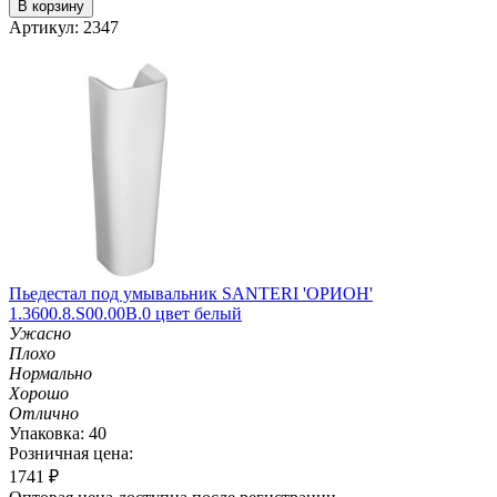
В корзину
Артикул: 2347
Пьедестал под умывальник SANTERI 'ОРИОН'
1.3600.8.S00.00B.0 цвет белый
Ужасно
Плохо
Нормально
Хорошо
Отлично
Упаковка: 40
Розничная цена:
1741
₽