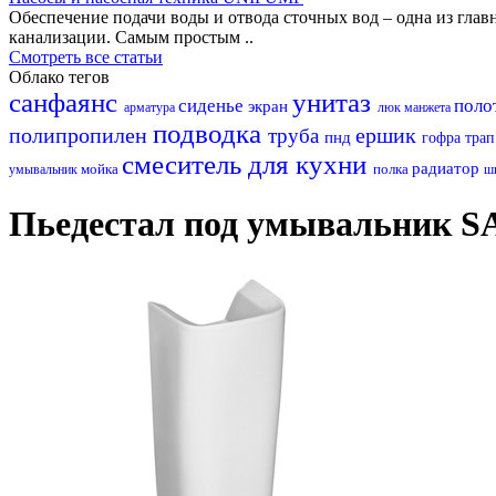
Обеспечение подачи воды и отвода сточных вод – одна из гл
канализации. Самым простым ..
Смотреть все статьи
Облако тегов
санфаянс
унитаз
сиденье
поло
экран
арматура
люк
манжета
подводка
полипропилен
ершик
труба
пнд
гофра
тра
смеситель для кухни
радиатор
мойка
полка
умывальник
ш
Пьедестал под умывальник SA