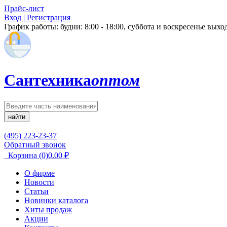
Прайс-лист
Вход | Регистрация
График работы:
будни: 8:00 - 18:00, суббота и воскресенье вых
Сантехника
оптом
найти
(495) 223-23-37
Обратный звонок
Корзина
(0)
0.00
₽
О фирме
Новости
Статьи
Новинки каталога
Хиты продаж
Акции