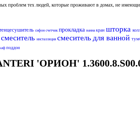
авных проблем тех людей, которые проживают в домах, не имеющ
шторка
прокладка
тенцесушитель
кран
кол
сифон
счетчик
ванна
смеситель
смеситель для ванной
тум
п
инсталляция
поддон
каф
NTERI 'ОРИОН' 1.3600.8.S00.0