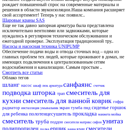
рождает повышенный спрос на современные материалы и
решения в области звукоизоляции.Наша компания расширяет
свой ассортимент! Теперь у нас появилс..
Шаровые краны SAS
Еще не так давно запорная арматура была представлена
исключительно вентилями или задвижками, которые
нуждались в регулярном техническом обслуживании и
ежегодной проверке. Эксплуатация традиционной тру..
Насосы и насосная техника UNIPUMP
Обеспечение подачи воды и отвода сточных вод – одна из
главных проблем тех людей, которые проживают в домах, не
имеющих подключения к централизованным сетям
водоснабжения и канализации. Самым простым ..
Смотреть все статьи
Облако тегов
санфаянс
шланг
насос
шкаф
люк
арматура
счетчик
подводка
шторка
смеситель для
трап
кухни
смеситель для ванной
коврик
гофра
сиденье
горшок
радиатор
экран
тумба
пнд
инсталляция
умывальник
прокладка
для ребенка
полотенцесушитель
мойка
манжета
смеситель
унитаз
труба
поддон
смесители матрикс
сифон
полипропилен
ершик
смесители
полка
кран
ванна