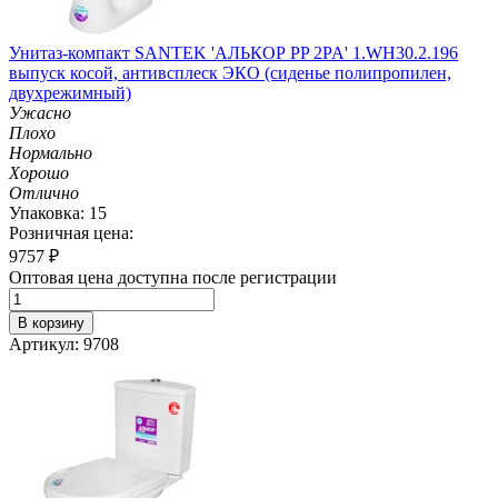
Унитаз-компакт SANTEK 'АЛЬКОР PP 2PA' 1.WH30.2.196
выпуск косой, антивсплеск ЭКО (сиденье полипропилен,
двухрежимный)
Ужасно
Плохо
Нормально
Хорошо
Отлично
Упаковка: 15
Розничная цена:
9757
₽
Оптовая цена доступна после регистрации
В корзину
Артикул: 9708