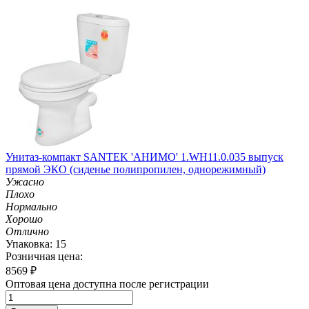
Унитаз-компакт SANTEK 'АНИМО' 1.WH11.0.035 выпуск
прямой ЭКО (сиденье полипропилен, однорежимный)
Ужасно
Плохо
Нормально
Хорошо
Отлично
Упаковка: 15
Розничная цена:
8569
₽
Оптовая цена доступна после регистрации