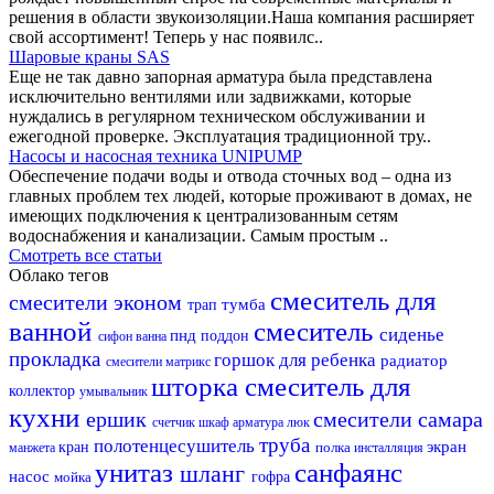
решения в области звукоизоляции.Наша компания расширяет
свой ассортимент! Теперь у нас появилс..
Шаровые краны SAS
Еще не так давно запорная арматура была представлена
исключительно вентилями или задвижками, которые
нуждались в регулярном техническом обслуживании и
ежегодной проверке. Эксплуатация традиционной тру..
Насосы и насосная техника UNIPUMP
Обеспечение подачи воды и отвода сточных вод – одна из
главных проблем тех людей, которые проживают в домах, не
имеющих подключения к централизованным сетям
водоснабжения и канализации. Самым простым ..
Смотреть все статьи
Облако тегов
смеситель для
смесители эконом
тумба
трап
ванной
смеситель
сиденье
пнд
поддон
сифон
ванна
прокладка
горшок для ребенка
радиатор
смесители матрикс
шторка
смеситель для
коллектор
умывальник
кухни
ершик
смесители самара
счетчик
шкаф
арматура
люк
труба
полотенцесушитель
экран
кран
полка
манжета
инсталляция
унитаз
санфаянс
шланг
насос
мойка
гофра