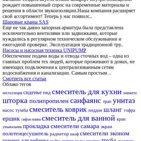
рождает повышенный спрос на современные материалы и
решения в области звукоизоляции.Наша компания расширяет
свой ассортимент! Теперь у нас появилс..
Шаровые краны SAS
Еще не так давно запорная арматура была представлена
исключительно вентилями или задвижками, которые
нуждались в регулярном техническом обслуживании и
ежегодной проверке. Эксплуатация традиционной тру..
Насосы и насосная техника UNIPUMP
Обеспечение подачи воды и отвода сточных вод – одна из
главных проблем тех людей, которые проживают в домах, не
имеющих подключения к централизованным сетям
водоснабжения и канализации. Самым простым ..
Смотреть все статьи
Облако тегов
смеситель для кухни
сиденье
пнд
инсталляция
манжета
шторка
санфаянс
унитаз
полипропилен
трап
смеситель
коврик
шланг
насос
тумба
поддон
гофра
смеситель для ванной
ершик
кран
сифон
ванна
смесители самара
прокладка
экран
умывальник
смесители эконом
полотенцесушитель
радиатор
шкаф
труба
горшок для ребенка
мойка
полка
счетчик
арматура
смесители