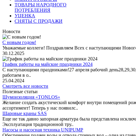
ТОВАРЫ НАРОДНОГО
ПОТРЕБЛЕНИЯ
УЦЕНКА
СНЯТЫ С ПРОДАЖИ
Новости
С новым годом!
Уважаемые коллеги! Поздравляем Всех с наступающими Новог
30.12.2025
График работы на майские праздники 2024
С наступающими праздниками!27 апреля рабочий день28,29,30,1 
работаем в о..
25.04.2024
Смотреть все новости
Полезные статьи
Шумоизоляция «TONLOS»
Желание создать акустический комфорт внутри помещений рож
ассортимент! Теперь у нас появилс..
Шаровые краны SAS
Еще не так давно запорная арматура была представлена исклю
Эксплуатация традиционной тру..
Насосы и насосная техника UNIPUMP
Обеспечение подачи воды и отвода сточных вод – одна из гл