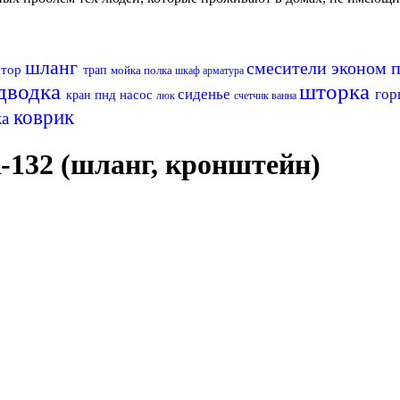
шланг
смесители эконом
атор
трап
мойка
полка
шкаф
арматура
дводка
шторка
сиденье
гор
пнд
насос
кран
люк
счетчик
ванна
коврик
ка
-132 (шланг, кронштейн)