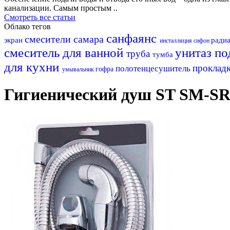
канализации. Самым простым ..
Смотреть все статьи
Облако тегов
санфаянс
смесители самара
экран
ради
инсталляция
сифон
смеситель для ванной
унитаз
по
труба
тумба
для кухни
проклад
полотенцесушитель
гофра
умывальник
Гигиенический душ ST SM-SR