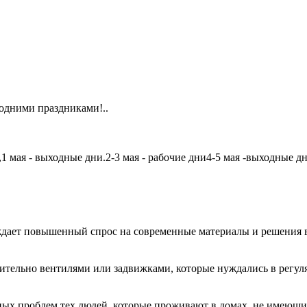
одними праздниками!..
мая - выходные дни.2-3 мая - рабочие дни4-5 мая -выходные дни6
дает повышенный спрос на современные материалы и решения в
чительно вентилями или задвижками, которые нуждались в регу
авных проблем тех людей, которые проживают в домах, не имеющ