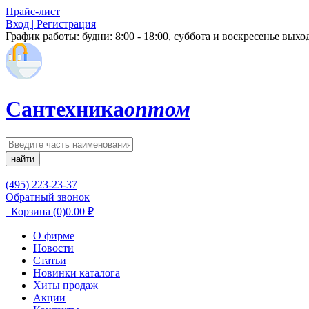
Прайс-лист
Вход | Регистрация
График работы:
будни: 8:00 - 18:00, суббота и воскресенье вых
Сантехника
оптом
найти
(495) 223-23-37
Обратный звонок
Корзина
(0)
0.00
₽
О фирме
Новости
Статьи
Новинки каталога
Хиты продаж
Акции