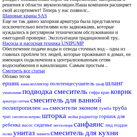
решения в области звукоизоляции.Наша компания расширяет
свой ассортимент! Теперь у нас появилс..
Шаровые краны SAS
Еще не так давно запорная арматура была представлена
исключительно вентилями или задвижками, которые
нуждались в регулярном техническом обслуживании и
ежегодной проверке. Эксплуатация традиционной тру..
Насосы и насосная техника UNIPUMP
Обеспечение подачи воды и отвода сточных вод – одна из
главных проблем тех людей, которые проживают в домах, не
имеющих подключения к централизованным сетям
водоснабжения и канализации. Самым простым ..
Смотреть все статьи
Облако тегов
шланг
ершик
полотенцесушитель
коллектор
ванна
шкаф
подводка
смеситель
коврик
гофра
кран
умывальник
смеситель для ванной
арматура
счетчик
полипропилен
смесители эконом
труба
тумба
люк
шторка
горшок для
радиатор
трап
мойка
смесители матрикс
санфаянс
ребенка
сиденье
насос
пнд
поддон
инсталляция
унитаз
смеситель для кухни
полка
манжета