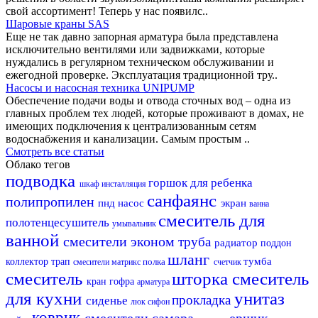
свой ассортимент! Теперь у нас появилс..
Шаровые краны SAS
Еще не так давно запорная арматура была представлена
исключительно вентилями или задвижками, которые
нуждались в регулярном техническом обслуживании и
ежегодной проверке. Эксплуатация традиционной тру..
Насосы и насосная техника UNIPUMP
Обеспечение подачи воды и отвода сточных вод – одна из
главных проблем тех людей, которые проживают в домах, не
имеющих подключения к централизованным сетям
водоснабжения и канализации. Самым простым ..
Смотреть все статьи
Облако тегов
подводка
горшок для ребенка
шкаф
инсталляция
санфаянс
полипропилен
пнд
насос
экран
ванна
смеситель для
полотенцесушитель
умывальник
ванной
смесители эконом
труба
радиатор
поддон
шланг
тумба
коллектор
трап
полка
смесители матрикс
счетчик
смеситель
шторка
смеситель
кран
гофра
арматура
для кухни
унитаз
прокладка
сиденье
люк
сифон
коврик
смесители самара
ершик