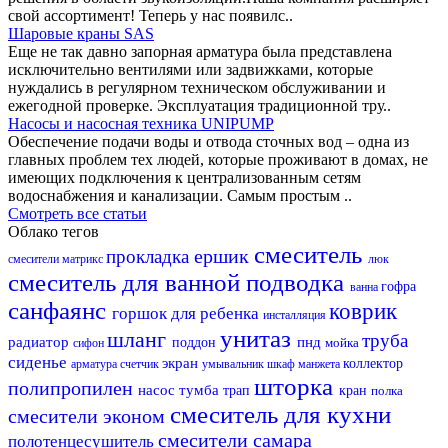
свой ассортимент! Теперь у нас появилс..
Шаровые краны SAS
Еще не так давно запорная арматура была представлена
исключительно вентилями или задвижками, которые
нуждались в регулярном техническом обслуживании и
ежегодной проверке. Эксплуатация традиционной тру..
Насосы и насосная техника UNIPUMP
Обеспечение подачи воды и отвода сточных вод – одна из
главных проблем тех людей, которые проживают в домах, не
имеющих подключения к централизованным сетям
водоснабжения и канализации. Самым простым ..
Смотреть все статьи
Облако тегов
смеситель
ершик
прокладка
смесители матрикс
люк
смеситель для ванной
подводка
гофра
ванна
санфаянс
коврик
горшок для ребенка
инсталляция
унитаз
шланг
труба
радиатор
пнд
поддон
мойка
сифон
сиденье
экран
коллектор
арматура
счетчик
умывальник
шкаф
манжета
шторка
полипропилен
насос
тумба
трап
кран
полка
смеситель для кухни
смесители эконом
смесители самара
полотенцесушитель