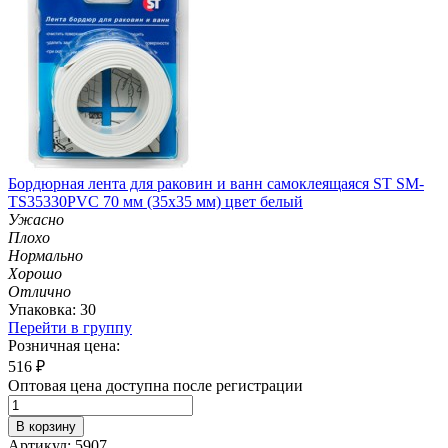
Бордюрная лента для раковин и ванн самоклеящаяся ST SM-
TS35330PVC 70 мм (35х35 мм) цвет белый
Ужасно
Плохо
Нормально
Хорошо
Отлично
Упаковка: 30
Перейти в группу
Розничная цена:
516
₽
Оптовая цена доступна после регистрации
В корзину
Артикул: 5907