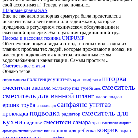
свой ассортимент! Теперь у нас появилс..
Шаровые краны SAS
Еще не так давно запорная арматура была представлена
исключительно вентилями или задвижками, которые
нуждались в регулярном техническом обслуживании и
ежегодной проверке. Эксплуатация традиционной тру..
Насосы и насосная техника UNIPUMP
Обеспечение подачи воды и отвода сточных вод – одна из
главных проблем тех людей, которые проживают в домах, не
имеющих подключения к централизованным сетям
водоснабжения и канализации. Самым простым ..
Смотреть все статьи
Облако тегов
шторка
полотенцесушитель
кран
сифон
манжета
шкаф
ванна
смеситель
смесители эконом
пнд
тумба
коллектор
люк
смеситель для ванной
шланг
насос
поддон
санфаянс
унитаз
ершик
труба
инсталляция
подводка
смеситель для
прокладка
радиатор
кухни
смесители самара
сиденье
трап
смесители матрикс
коврик
горшок для ребенка
экран
арматура
счетчик
умывальник
полипропилен